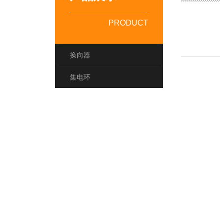
PRODUCT
换向器
集电环