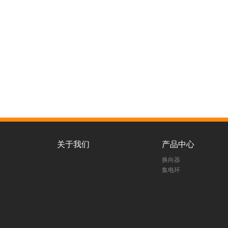
关于我们
产品中心
换向器
集电环