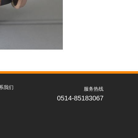
系我们
服务热线
0514-85183067