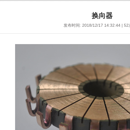
换向器
发布时间: 2018/12/17 14:32:44 |
5